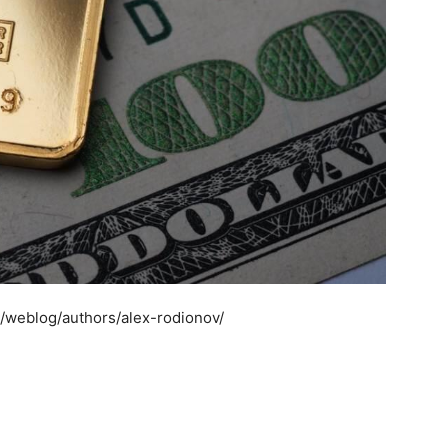
g/weblog/authors/alex-rodionov/