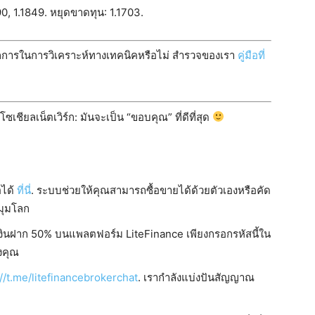
90, 1.1849. หยุดขาดทุน: 1.1703.
ะหลักการในการวิเคราะห์ทางเทคนิคหรือไม่ สำรวจของเรา
คู่มือที่
ียลเน็ตเวิร์ก: มันจะเป็น “ขอบคุณ” ที่ดีที่สุด
อได้
ที่นี่
. ระบบช่วยให้คุณสามารถซื้อขายได้ด้วยตัวเองหรือคัด
มุมโลก
สเงินฝาก 50% บนแพลตฟอร์ม LiteFinance เพียงกรอกรหัสนี้ใน
งคุณ
://t.me/litefinancebrokerchat
. เรากำลังแบ่งปันสัญญาณ