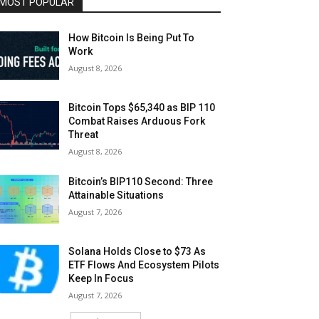
MOST POPULAR
How Bitcoin Is Being Put To
Work
August 8, 2026
Bitcoin Tops $65,340 as BIP 110
Combat Raises Arduous Fork
Threat
August 8, 2026
Bitcoin’s BIP110 Second: Three
Attainable Situations
August 7, 2026
Solana Holds Close to $73 As
ETF Flows And Ecosystem Pilots
Keep In Focus
August 7, 2026