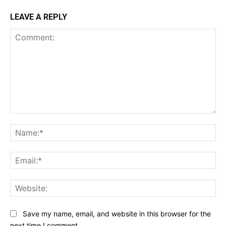
LEAVE A REPLY
Comment:
Na
Ema
Web
Save my name, email, and website in this browser for the
next time I comment.