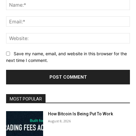
Na
Ema
Web
Save my name, email, and website in this browser for the
next time I comment.
MOST POPULAR
How Bitcoin Is Being Put To Work
August 8, 2026