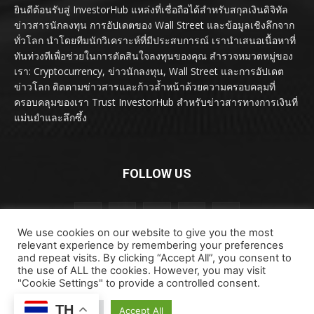
ยินดีต้อนรับสู่ InvestorHub แหล่งที่เชื่อถือได้สำหรับสกุลเงินดิจิทัล
ข่าวสารนักลงทุน การอัปเดตของ Wall Street และข้อมูลเชิงลึกจาก
ทั่วโลก นำโดยทีมนักวิเคราะห์ที่มีประสบการณ์ เรานำเสนอเนื้อหาที่
ทันท่วงทีเพื่อช่วยในการตัดสินใจลงทุนของคุณ สำรวจหมวดหมู่ของ
เรา: Cryptocurrency, ข่าวนักลงทุน, Wall Street และการอัปเดต
ข่าวโลก ติดตามข่าวสารและก้าวล้ำหน้าด้วยความครอบคลุมที่
ครอบคลุมของเรา Trust InvestorHub สำหรับข่าวสารทางการเงินที่
แม่นยำและลึกซึ้ง
FOLLOW US
We use cookies on our website to give you the most
relevant experience by remembering your preferences
and repeat visits. By clicking “Accept All”, you consent to
the use of ALL the cookies. However, you may visit
"Cookie Settings" to provide a controlled consent.
ลิขสิทธิ์ © ลิขสิทธิ์ 2024 investorhub.click สงวนลิขสิทธิ์
TH
Cookie Settings
Accept All
ข้อตกลงและเงื่อนไข
ข้อสงวนสิทธิ์
ติดต่อเรา