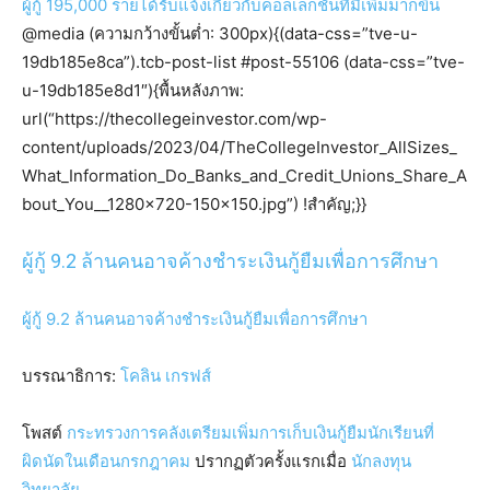
ผู้กู้ 195,000 รายได้รับแจ้งเกี่ยวกับคอลเลกชันที่มีเพิ่มมากขึ้น
@media (ความกว้างขั้นต่ำ: 300px){(data-css=”tve-u-
19db185e8ca”).tcb-post-list #post-55106 (data-css=”tve-
u-19db185e8d1″){พื้นหลังภาพ:
url(“https://thecollegeinvestor.com/wp-
content/uploads/2023/04/TheCollegeInvestor_AllSizes_
What_Information_Do_Banks_and_Credit_Unions_Share_A
bout_You__1280x720-150×150.jpg”) !สำคัญ;}}
ผู้กู้ 9.2 ล้านคนอาจค้างชำระเงินกู้ยืมเพื่อการศึกษา
ผู้กู้ 9.2 ล้านคนอาจค้างชำระเงินกู้ยืมเพื่อการศึกษา
บรรณาธิการ:
โคลิน เกรฟส์
โพสต์
กระทรวงการคลังเตรียมเพิ่มการเก็บเงินกู้ยืมนักเรียนที่
ผิดนัดในเดือนกรกฎาคม
ปรากฏตัวครั้งแรกเมื่อ
นักลงทุน
วิทยาลัย
.