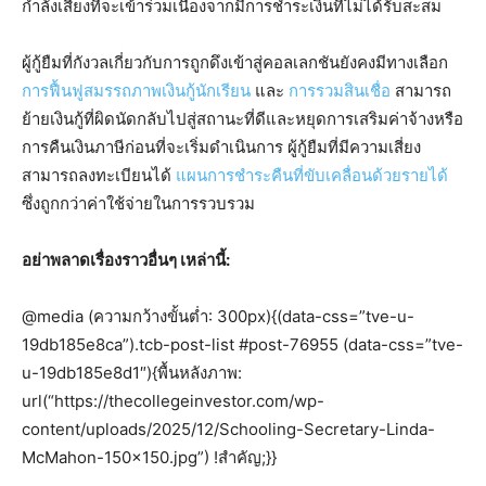
กำลังเสี่ยงที่จะเข้าร่วมเนื่องจากมีการชำระเงินที่ไม่ได้รับสะสม
ผู้กู้ยืมที่กังวลเกี่ยวกับการถูกดึงเข้าสู่คอลเลกชันยังคงมีทางเลือก
การฟื้นฟูสมรรถภาพเงินกู้นักเรียน
และ
การรวมสินเชื่อ
สามารถ
ย้ายเงินกู้ที่ผิดนัดกลับไปสู่สถานะที่ดีและหยุดการเสริมค่าจ้างหรือ
การคืนเงินภาษีก่อนที่จะเริ่มดำเนินการ ผู้กู้ยืมที่มีความเสี่ยง
สามารถลงทะเบียนได้
แผนการชำระคืนที่ขับเคลื่อนด้วยรายได้
ซึ่งถูกกว่าค่าใช้จ่ายในการรวบรวม
อย่าพลาดเรื่องราวอื่นๆ เหล่านี้:
@media (ความกว้างขั้นต่ำ: 300px){(data-css=”tve-u-
19db185e8ca”).tcb-post-list #post-76955 (data-css=”tve-
u-19db185e8d1″){พื้นหลังภาพ:
url(“https://thecollegeinvestor.com/wp-
content/uploads/2025/12/Schooling-Secretary-Linda-
McMahon-150×150.jpg”) !สำคัญ;}}