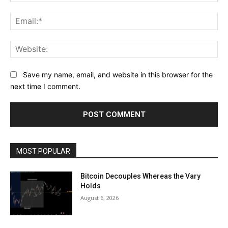
Ema
Web
Save my name, email, and website in this browser for the
next time I comment.
MOST POPULAR
Bitcoin Decouples Whereas the Vary
Holds
August 6, 2026