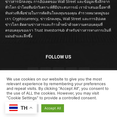
ข่าวสารนักลงทุน การอัปเดตของ Wall Street และข้อมูลเชิงลึกจาก
ทั่วโลก นำโดยทีมนักวิเคราะห์ที่มีประสบการณ์ เรานำเสนอเนื้อหาที่
ทันท่วงทีเพื่อช่วยในการตัดสินใจลงทุนของคุณ สำรวจหมวดหมู่ของ
เรา: Cryptocurrency, ข่าวนักลงทุน, Wall Street และการอัปเดต
ข่าวโลก ติดตามข่าวสารและก้าวล้ำหน้าด้วยความครอบคลุมที่
ครอบคลุมของเรา Trust InvestorHub สำหรับข่าวสารทางการเงินที่
แม่นยำและลึกซึ้ง
FOLLOW US
We use cookies on our website to give you the most
relevant experience by remembering your preferences
and repeat visits. By clicking “Accept All”, you consent to
the use of ALL the cookies. However, you may visit
"Cookie Settings" to provide a controlled consent.
ลิขสิทธิ์ © ลิขสิทธิ์ 2024 investorhub.click สงวนลิขสิทธิ์
TH
ข้อตกลงและเงื่อนไข
ข้อสงวนสิทธิ์
ติดต่อเรา
Cookie Settings
Accept All
นโยบายความเป็นส่วนตัว
เกี่ยวกับเรา