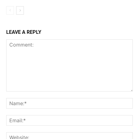
LEAVE A REPLY
Comment:
Na
Ema
Web