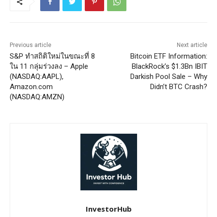
Previous article
Next article
S&P ทำสถิติใหม่ในขณะที่ 8
Bitcoin ETF Information:
ใน 11 กลุ่มร่วงลง – Apple
BlackRock’s $1.3Bn IBIT
(NASDAQ:AAPL),
Darkish Pool Sale – Why
Amazon.com
Didn’t BTC Crash?
(NASDAQ:AMZN)
InvestorHub