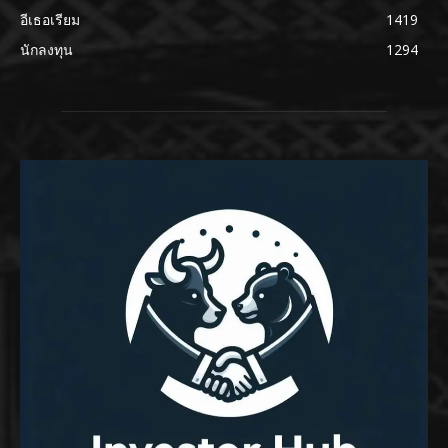
อีเธอเรียม
1419
นักลงทุน
1294