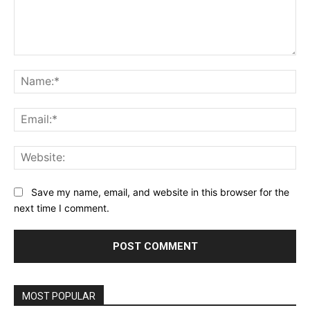
Comment:
Na
Ema
Web
Save my name, email, and website in this browser for the
next time I comment.
MOST POPULAR