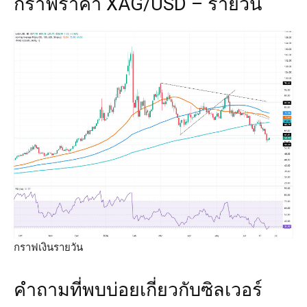
กราฟราคา XAG/USD – รายวัน
กราฟเงินรายวัน
คำถามที่พบบ่อยเกี่ยวกับซิลเวอร์