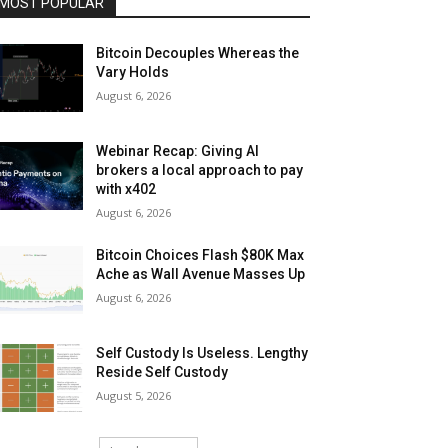
MOST POPULAR
Bitcoin Decouples Whereas the
Vary Holds
August 6, 2026
Webinar Recap: Giving AI
brokers a local approach to pay
with x402
August 6, 2026
Bitcoin Choices Flash $80K Max
Ache as Wall Avenue Masses Up
August 6, 2026
Self Custody Is Useless. Lengthy
Reside Self Custody
August 5, 2026