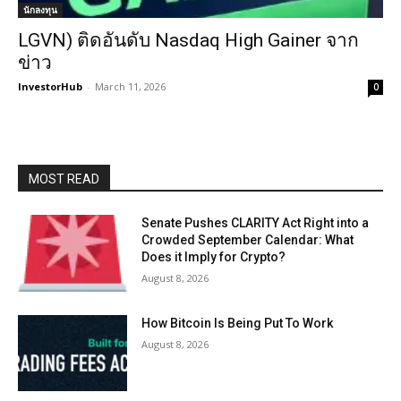
นักลงทุน
LGVN) ติดอันดับ Nasdaq High Gainer จาก
ข่าว
InvestorHub
-
March 11, 2026
0
MOST READ
Senate Pushes CLARITY Act Right into a
Crowded September Calendar: What
Does it Imply for Crypto?
August 8, 2026
How Bitcoin Is Being Put To Work
August 8, 2026