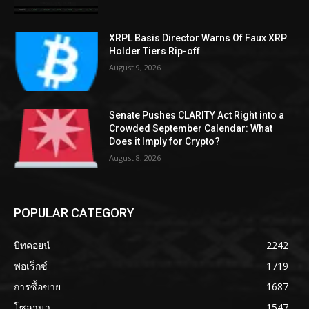
XRPL Basis Director Warns Of Faux XRP
Holder Tiers Rip-off
August 9, 2026
Senate Pushes CLARITY Act Right into a
Crowded September Calendar: What
Does it Imply for Crypto?
August 8, 2026
POPULAR CATEGORY
บิทคอยน์
2242
ฟอเร็กซ์
1719
การซื้อขาย
1687
โซลานา
1547