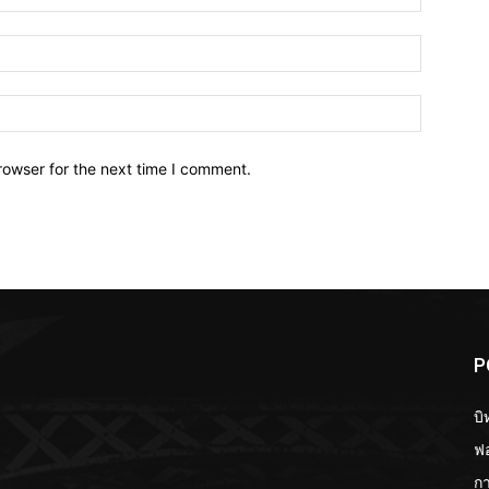
Email:*
Website:
rowser for the next time I comment.
P
บิ
ฟอ
กา