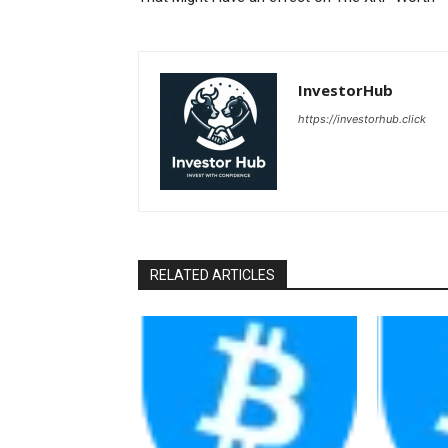
InvestorHub
https://investorhub.click
RELATED ARTICLES