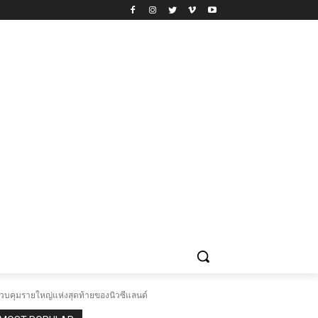
ควบคุมรายใหญ่แห่งสุดท้ายของนิวซีแลนด์