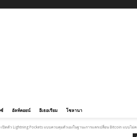
ซ์
อัลท์คอยน์
อีเธอเรียม
โซลานา
ay) เปิดตัว Lightning Pockets แบบควบคุมตัวเองในฐานะการแลกเปลี่ยน Bitcoin แบบไม่