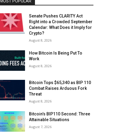
MOST POPULAR
Senate Pushes CLARITY Act
Right into a Crowded September
Calendar: What Does it Imply for
Crypto?
August 8, 2026
How Bitcoin Is Being Put To
Work
August 8, 2026
Bitcoin Tops $65,340 as BIP 110
Combat Raises Arduous Fork
Threat
August 8, 2026
Bitcoin’s BIP110 Second: Three
Attainable Situations
August 7, 2026