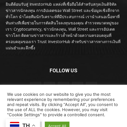
ยินดีต้อนรับสู่ InvestorHub แหล่งที่เชื่อถือได้สำหรับสกุลเงินดิจิทัล
ข่าวสารนักลงทุน การอัปเดตของ Wall Street และข้อมูลเชิงลึกจาก
ทั่วโลก นำโดยทีมนักวิเคราะห์ที่มีประสบการณ์ เรานำเสนอเนื้อหาที่
ทันท่วงทีเพื่อช่วยในการตัดสินใจลงทุนของคุณ สำรวจหมวดหมู่ของ
เรา: Cryptocurrency, ข่าวนักลงทุน, Wall Street และการอัปเดต
ข่าวโลก ติดตามข่าวสารและก้าวล้ำหน้าด้วยความครอบคลุมที่
ครอบคลุมของเรา Trust InvestorHub สำหรับข่าวสารทางการเงินที่
แม่นยำและลึกซึ้ง
FOLLOW US
We use cookies on our website to give you the most
relevant experience by remembering your preferences
and repeat visits. By clicking “Accept All”, you consent to
the use of ALL the cookies. However, you may visit
"Cookie Settings" to provide a controlled consent.
ลิขสิทธิ์ © ลิขสิทธิ์ 2024 investorhub.click สงวนลิขสิทธิ์
TH
Cookie Settings
Accept All
ข้อตกลงและเงื่อนไข
ข้อสงวนสิทธิ์
ติดต่อเรา