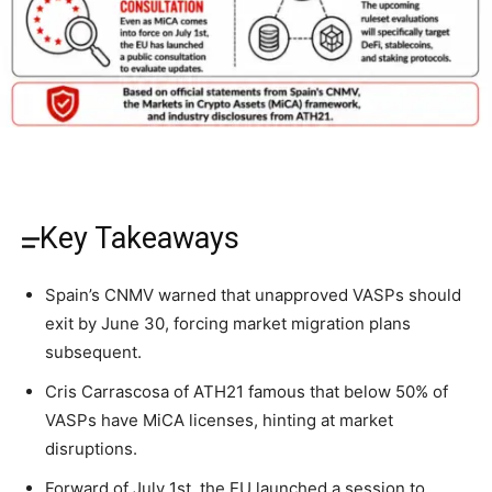
Key Takeaways
Spain’s CNMV warned that unapproved VASPs should
exit by June 30, forcing market migration plans
subsequent.
Cris Carrascosa of ATH21 famous that below 50% of
VASPs have MiCA licenses, hinting at market
disruptions.
Forward of July 1st, the EU launched a session to