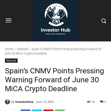
Home
บิทคอยน์
Spain's CNMV Points Pressing Warning Forward of
June 30 MiCA Crypto Deadline
บิทคอยน์
Spain’s CNMV Points Pressing
Warning Forward of June 30
MiCA Crypto Deadline
By
InvestorHub
June 16, 2026
16
0