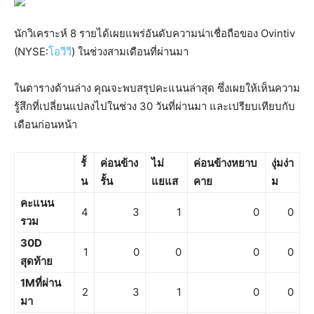
นักวิเคราะห์ 8 รายได้เผยแพร่อันดับความน่าเชื่อถือของ Ovintiv
(NYSE:
โอวีวี
) ในช่วงสามเดือนที่ผ่านมา
ในตารางด้านล่าง คุณจะพบสรุปคะแนนล่าสุด ซึ่งเผยให้เห็นความ
รู้สึกที่เปลี่ยนแปลงไปในช่วง 30 วันที่ผ่านมา และเปรียบเทียบกับ
เดือนก่อนหน้า
รั้
ค่อนข้าง
ไม่
ค่อนข้างหยาบ
งุ่มง่า
น
รั้น
แยแส
คาย
ม
คะแนน
4
3
1
0
0
รวม
30D
1
0
0
0
0
สุดท้าย
1Mที่ผ่าน
2
3
1
0
0
มา