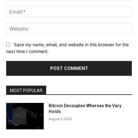
Ema
Web
Save my name, email, and website in this browser for the
next time I comment.
MOST POPULAR
Bitcoin Decouples Whereas the Vary
Holds
August 6, 2026