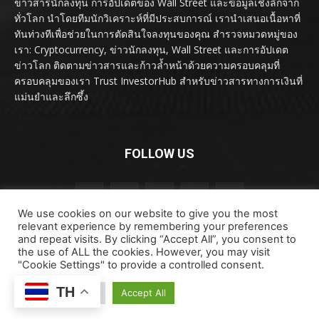
ข่าวสารนักลงทุน การอัปเดตของ Wall Street และข้อมูลเชิงลึกจาก
ทั่วโลก นำโดยทีมนักวิเคราะห์ที่มีประสบการณ์ เรานำเสนอเนื้อหาที่
ทันท่วงทีเพื่อช่วยในการตัดสินใจลงทุนของคุณ สำรวจหมวดหมู่ของ
เรา: Cryptocurrency, ข่าวนักลงทุน, Wall Street และการอัปเดต
ข่าวโลก ติดตามข่าวสารและก้าวล้ำหน้าด้วยความครอบคลุมที่
ครอบคลุมของเรา Trust InvestorHub สำหรับข่าวสารทางการเงินที่
แม่นยำและลึกซึ้ง
FOLLOW US
We use cookies on our website to give you the most
relevant experience by remembering your preferences
and repeat visits. By clicking “Accept All”, you consent to
the use of ALL the cookies. However, you may visit
"Cookie Settings" to provide a controlled consent.
ลิขสิทธิ์ © ลิขสิทธิ์ 2024 investorhub.click สงวนลิขสิทธิ์
TH
ข้อตกลงและเงื่อนไข
ข้อสงวนสิทธิ์
ติดต่อเรา
Cookie Settings
Accept All
นโยบายความเป็นส่วนตัว
เกี่ยวกับเรา