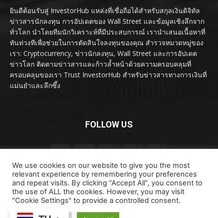
ยินดีต้อนรับสู่ InvestorHub แหล่งที่เชื่อถือได้สำหรับสกุลเงินดิจิทัล
ข่าวสารนักลงทุน การอัปเดตของ Wall Street และข้อมูลเชิงลึกจาก
ทั่วโลก นำโดยทีมนักวิเคราะห์ที่มีประสบการณ์ เรานำเสนอเนื้อหาที่
ทันท่วงทีเพื่อช่วยในการตัดสินใจลงทุนของคุณ สำรวจหมวดหมู่ของ
เรา: Cryptocurrency, ข่าวนักลงทุน, Wall Street และการอัปเดต
ข่าวโลก ติดตามข่าวสารและก้าวล้ำหน้าด้วยความครอบคลุมที่
ครอบคลุมของเรา Trust InvestorHub สำหรับข่าวสารทางการเงินที่
แม่นยำและลึกซึ้ง
FOLLOW US
We use cookies on our website to give you the most
relevant experience by remembering your preferences
and repeat visits. By clicking “Accept All”, you consent to
the use of ALL the cookies. However, you may visit
"Cookie Settings" to provide a controlled consent.
ลิขสิทธิ์ © ลิขสิทธิ์ 2024 investorhub.click สงวนลิขสิทธิ์