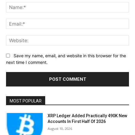
Na
Ema
Web
Save my name, email, and website in this browser for the
next time I comment.
MOST POPULAR
XRP Ledger Added Practically 490K New
Accounts In First Half Of 2026
August 10, 2026