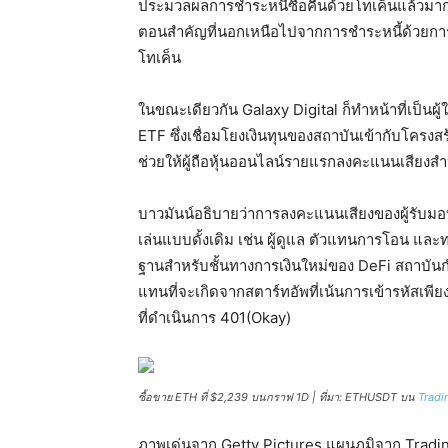
ประมวลผลการชำระหนี้ซื้อคืนด้วยโทเค็นแล้วมากก
ตอนสำคัญที่นอกเหนือไปจากการชำระหนี้ด้วยการเ
โทเค็น
ในขณะเดียวกัน Galaxy Digital ก็ทำหน้าที่เป็นผู
ETF ซึ่งเชื่อมโยงเงินทุนของสถาบันเข้ากับโครงส
ช่วยให้ผู้ถือหุ้นออนไลน์รายแรกลงคะแนนเสียงสำ
บาวมันน์อธิบายว่าการลงคะแนนเสียงของผู้รับม
เล่นแบบดั้งเดิม เช่น ผู้ดูแล ตัวแทนการโอน แ
ฐานสำหรับชั้นทางการเงินใหม่ของ DeFi สถาบันกำล
แทนที่จะเกิดจากสตาร์ทอัพที่เน้นการเข้ารหัสเพีย
ที่ดำเนินการ 401(Okay)
ซื้อขาย ETH ที่ $2,239 บนกราฟ 1D | ที่มา: ETHUSDT บน
Tradi
ภาพเด่นจาก Getty Pictures แผนภูมิจาก Trad