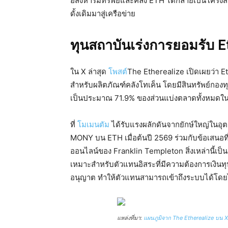
อสังหาริมทรัพย์และคลัง ETH ได้กลายเป็นโครงสร
ดั้งเดิมมาสู่เครือข่าย
ทุนสถาบันเร่งการยอมรับ 
ใน X ล่าสุด
โพสต์
The Etherealize เปิดเผยว่า Et
สำหรับผลิตภัณฑ์คลังโทเค็น โดยมีสินทรัพย์กองทุ
เป็นประมาณ 71.9% ของส่วนแบ่งตลาดทั้งหมดใน
ที่
โมเมนตัม
ได้รับแรงผลักดันจากยักษ์ใหญ่ในอ
MONY บน ETH เมื่อต้นปี 2569 ร่วมกับข้อเสนอที
ออนไลน์ของ Franklin Templeton สิ่งเหล่านี้เป
เหมาะสำหรับตัวแทนอิสระที่มีความต้องการเงินทุนท
อนุญาต ทำให้ตัวแทนสามารถเข้าถึงระบบได้โดยไม
แหล่งที่มา:
แผนภูมิจาก The Etherealize บน X