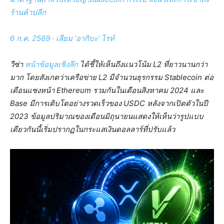
ร้านค้าปลีก
6 ก.ค. 2569
·
เลียม ‘อากิบะ’ ไรท์
วีซ่า
หน้าข้อมูลเชิงลึก
ได้ชี้ให้เห็นถึงแนวโน้ม L2 ที่ยาวนานกว่า
มาก โดยสังเกตว่าเครือข่าย L2 มีจำนวนธุรกรรม Stablecoin ต่อ
เดือนแซงหน้า Ethereum รวมกันในเดือนสิงหาคม 2024 และ
Base มีการเติบโตอย่างรวดเร็วของ USDC หลังจากเปิดตัวในปี
2023 ข้อมูลปริมาณของเดือนมิถุนายนแสดงให้เห็นว่ารูปแบบ
เดียวกันนี้เริ่มปรากฏในกระแสเงินดอลลาร์ที่ปรับแล้ว