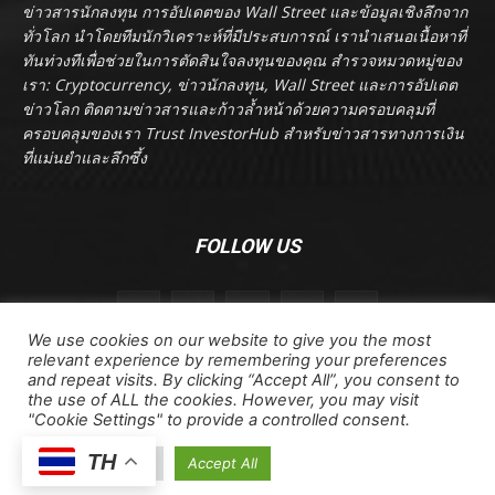
ข่าวสารนักลงทุน การอัปเดตของ Wall Street และข้อมูลเชิงลึกจาก
ทั่วโลก นำโดยทีมนักวิเคราะห์ที่มีประสบการณ์ เรานำเสนอเนื้อหาที่
ทันท่วงทีเพื่อช่วยในการตัดสินใจลงทุนของคุณ สำรวจหมวดหมู่ของ
เรา: Cryptocurrency, ข่าวนักลงทุน, Wall Street และการอัปเดต
ข่าวโลก ติดตามข่าวสารและก้าวล้ำหน้าด้วยความครอบคลุมที่
ครอบคลุมของเรา Trust InvestorHub สำหรับข่าวสารทางการเงิน
ที่แม่นยำและลึกซึ้ง
FOLLOW US
We use cookies on our website to give you the most
relevant experience by remembering your preferences
and repeat visits. By clicking “Accept All”, you consent to
the use of ALL the cookies. However, you may visit
"Cookie Settings" to provide a controlled consent.
ลิขสิทธิ์ © ลิขสิทธิ์ 2024 investorhub.click สงวนลิขสิทธิ์
TH
ข้อตกลงและเงื่อนไข
ข้อสงวนสิทธิ์
ติดต่อเรา
Cookie Settings
Accept All
นโยบายความเป็นส่วนตัว
เกี่ยวกับเรา