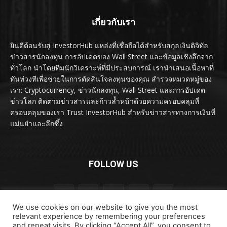
เกี่ยวกับเรา
ยินดีต้อนรับสู่ InvestorHub แหล่งที่เชื่อถือได้สำหรับสกุลเงินดิจิทัล
ข่าวสารนักลงทุน การอัปเดตของ Wall Street และข้อมูลเชิงลึกจาก
ทั่วโลก นำโดยทีมนักวิเคราะห์ที่มีประสบการณ์ เรานำเสนอเนื้อหาที่
ทันท่วงทีเพื่อช่วยในการตัดสินใจลงทุนของคุณ สำรวจหมวดหมู่ของ
เรา: Cryptocurrency, ข่าวนักลงทุน, Wall Street และการอัปเดต
ข่าวโลก ติดตามข่าวสารและก้าวล้ำหน้าด้วยความครอบคลุมที่
ครอบคลุมของเรา Trust InvestorHub สำหรับข่าวสารทางการเงินที่
แม่นยำและลึกซึ้ง
FOLLOW US
We use cookies on our website to give you the most
relevant experience by remembering your preferences
and repeat visits. By clicking “Accept All”, you consent to