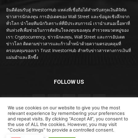
ยินดีต้อนรับสู่ InvestorHub แหล่งที่เชื่อถือได้สำหรับสกุลเงินดิจิทัล
ข่าวสารนักลงทุน การอัปเดตของ Wall Street และข้อมูลเชิงลึกจาก
ทั่วโลก นำโดยทีมนักวิเคราะห์ที่มีประสบการณ์ เรานำเสนอเนื้อหาที่
ทันท่วงทีเพื่อช่วยในการตัดสินใจลงทุนของคุณ สำรวจหมวดหมู่ของ
เรา: Cryptocurrency, ข่าวนักลงทุน, Wall Street และการอัปเดต
ข่าวโลก ติดตามข่าวสารและก้าวล้ำหน้าด้วยความครอบคลุมที่
ครอบคลุมของเรา Trust InvestorHub สำหรับข่าวสารทางการเงินที่
แม่นยำและลึกซึ้ง
FOLLOW US
We use cookies on our website to give you the most
relevant experience by remembering your preferences
and repeat visits. By clicking “Accept All”, you consent to
the use of ALL the cookies. However, you may visit
"Cookie Settings" to provide a controlled consent.
ลิขสิทธิ์ © ลิขสิทธิ์ 2024 investorhub.click สงวนลิขสิทธิ์