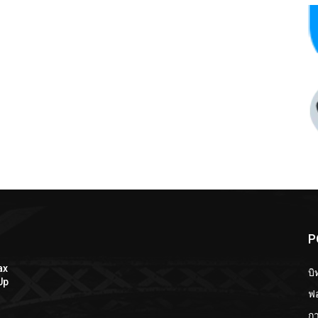
P
ax
บิ
Up
ฟอ
กา