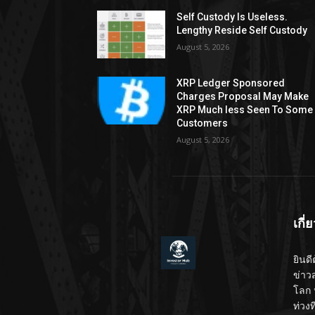
Self Custody Is Useless.
Lengthy Reside Self Custody
August 5, 2026
XRP Ledger Sponsored
Charges Proposal May Make
XRP Much less Seen To Some
Customers
August 5, 2026
เกี่
ยินดี
ข่าว
โลก 
ท่วง