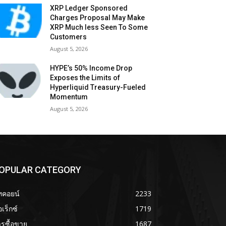
XRP Ledger Sponsored
Charges Proposal May Make
XRP Much less Seen To Some
Customers
August 5, 2026
HYPE’s 50% Income Drop
Exposes the Limits of
Hyperliquid Treasury-Fueled
Momentum
August 5, 2026
OPULAR CATEGORY
ทคอยน์
2233
เร็กซ์
1719
รซื้อขาย
1687