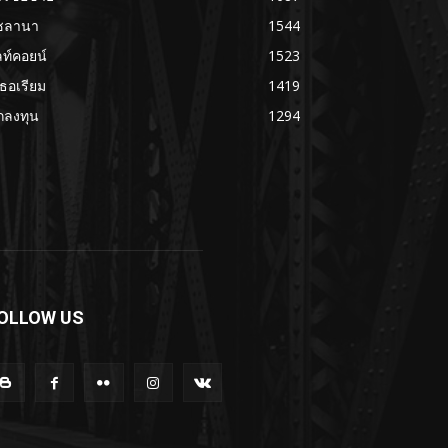
ซลานา
1544
ลท์คอยน์
1523
เธอเรียม
1419
กลงทุน
1294
OLLOW US