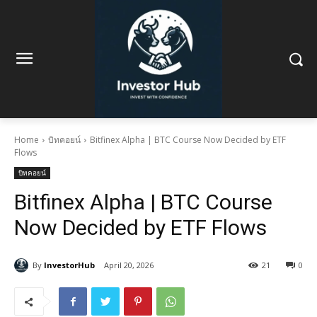
Home
บิทคอยน์
Bitfinex Alpha | BTC Course Now Decided by ETF
Flows
บิทคอยน์
Bitfinex Alpha | BTC Course
Now Decided by ETF Flows
By
InvestorHub
April 20, 2026
21
0