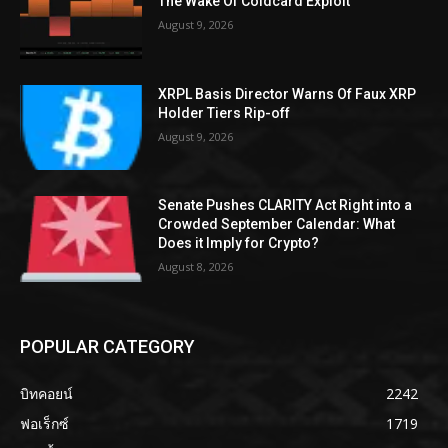
The Wake Of Coldcard Exploit
August 9, 2026
XRPL Basis Director Warns Of Faux XRP
Holder Tiers Rip-off
August 9, 2026
Senate Pushes CLARITY Act Right into a
Crowded September Calendar: What
Does it Imply for Crypto?
August 8, 2026
POPULAR CATEGORY
บิทคอยน์
2242
ฟอเร็กซ์
1719