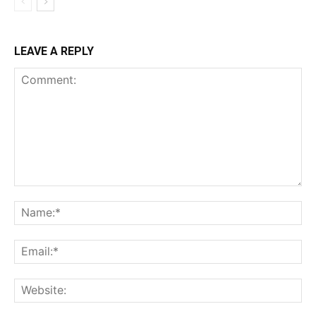
LEAVE A REPLY
Comment:
Na
Ema
Web