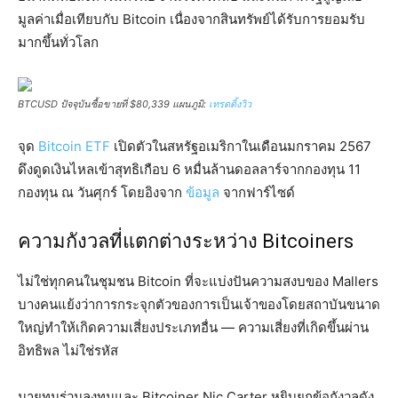
มูลค่าเมื่อเทียบกับ Bitcoin เนื่องจากสินทรัพย์ได้รับการยอมรับ
มากขึ้นทั่วโลก
BTCUSD ปัจจุบันซื้อขายที่ $80,339 แผนภูมิ:
เทรดดิ้งวิว
จุด
Bitcoin ETF
เปิดตัวในสหรัฐอเมริกาในเดือนมกราคม 2567
ดึงดูดเงินไหลเข้าสุทธิเกือบ 6 หมื่นล้านดอลลาร์จากกองทุน 11
กองทุน ณ วันศุกร์ โดยอิงจาก
ข้อมูล
จากฟาร์ไซด์
ความกังวลที่แตกต่างระหว่าง Bitcoiners
ไม่ใช่ทุกคนในชุมชน Bitcoin ที่จะแบ่งปันความสงบของ Mallers
บางคนแย้งว่าการกระจุกตัวของการเป็นเจ้าของโดยสถาบันขนาด
ใหญ่ทำให้เกิดความเสี่ยงประเภทอื่น — ความเสี่ยงที่เกิดขึ้นผ่าน
อิทธิพล ไม่ใช่รหัส
นายทุนร่วมลงทุนและ Bitcoiner Nic Carter หยิบยกข้อกังวลดัง