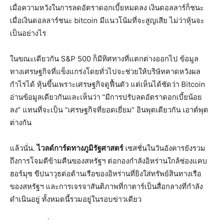
เมื่อความหวังในการลดอัตราดอกเบี้ยหมดลง เงินดอลลาร์ก็ชนะ
เมื่อเงินดอลลาร์ชนะ bitcoin มีแนวโน้มที่จะสูญเสีย ไม่ว่าหุ้นจะ
เป็นอย่างไร
ในขณะเดียวกัน S&P 500 ก็มีทิศทางที่แตกต่างออกไป ข้อมูล
ทางเศรษฐกิจที่แข็งแกร่งโดยทั่วไปจะช่วยให้บริษัทคาดหวังผล
กำไรได้ หุ้นขึ้นเพราะเศรษฐกิจดูฟื้นตัว แต่เห็นได้ชัดว่า Bitcoin
อ่านข้อมูลเดียวกันและเห็นว่า “มีการปรับลดอัตราดอกเบี้ยน้อย
ลง” แทนที่จะเป็น “เศรษฐกิจที่ยอดเยี่ยม” อินพุตเดียวกัน เอาต์พุต
ต่างกัน
แล้วนั่น.
ไวลด์การ์ดทางภูมิรัฐศาสตร์
เซสชั่นในวันอังคารยังรวม
ถึงการโจมตีข้ามคืนของสหรัฐฯ ต่อกองกำลังอิหร่านใกล้ช่องแคบ
ฮอร์มุซ ขีปนาวุธต่อต้านเรือของอิหร่านที่ยิงใส่ทรัพย์สินทางเรือ
ของสหรัฐฯ และการเจรจาสันติภาพที่กาตาร์เป็นสื่อกลางที่กำลัง
ดำเนินอยู่ ทั้งหมดนี้รวมอยู่ในรอบข่าวเดียว