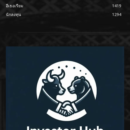
อีเธอเรียม
1419
นักลงทุน
1294