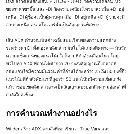
DMI สร้างเส้นสองเส้น: +DI และ -DI +DI วัดความเคลื่อนไหว
ของราคาขาขึ้น และ -DI วัดความเคลื่อนไหวขาลง เมื่อ +DI อยู่
เหนือ -DI ผู้ซื้อจะเป็นผู้ควบคุม เมื่อ -DI อยู่เหนือ +DI ผู้ขายจะมี
อำนาจเหนือ ครอสโอเวอร์นั้นเป็นสัญญาณทิศทาง
เส้น ADX คำนวณเป็นค่าเฉลี่ยแบบเรียบของความแตกต่าง
ระหว่างค่า DI ทั้งสองค่าดังกล่าว มันไม่ได้แสดงทิศทาง — มันวัด
ความแข็งแกร่งของแนวโน้มใดก็ตามที่กำลังเคลื่อนไหว โดย
ทั่วไปค่า ADX ที่อ่านได้ต่ำกว่า 20 จะส่งสัญญาณถึงตลาดที่
อ่อนแอหรือมีความผันผวน ค่าที่อ่านได้ระหว่าง 25 ถึง 50 บ่งชี้ถึง
แนวโน้มที่กำลังพัฒนา ที่สูงกว่า 50 แนวโน้มมีความแข็งแกร่ง
แม้ว่าขอบเขตดังกล่าวอาจเป็นสัญญาณบ่งบอกถึงความอ่อนล้าที่
กำลังใกล้เข้ามา
การคำนวณทำงานอย่างไร
Wilder สร้าง ADX จากสิ่งที่เขาเรียกว่า True Vary และ