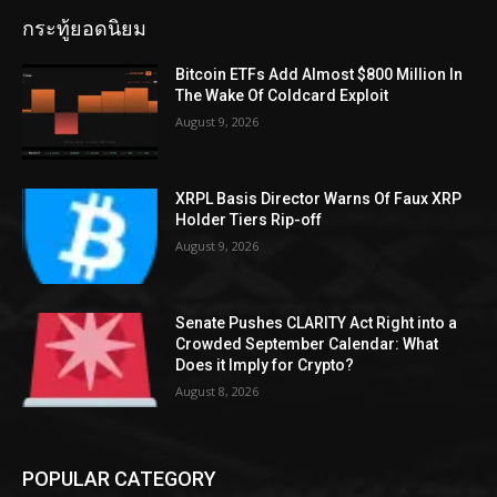
กระทู้ยอดนิยม
Bitcoin ETFs Add Almost $800 Million In
The Wake Of Coldcard Exploit
August 9, 2026
XRPL Basis Director Warns Of Faux XRP
Holder Tiers Rip-off
August 9, 2026
Senate Pushes CLARITY Act Right into a
Crowded September Calendar: What
Does it Imply for Crypto?
August 8, 2026
POPULAR CATEGORY