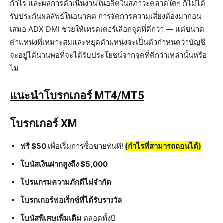
กำไร และผลการดำเนินงานในอดีตในสภาวะตลาดใดๆ ก็ไม่ได้
รับประกันผลลัพธ์ในอนาคต การจัดการความเสี่ยงต้องมาก่อน
เสมอ ADX DMI ช่วยให้เทรดเดอร์เลือกจุดที่ดีกว่า — แต่ขนาด
ตำแหน่งที่เหมาะสมและหยุดตำแหน่งจะเป็นตัวกำหนดว่าบัญชี
จะอยู่ได้นานพอที่จะได้รับประโยชน์จากจุดที่ดีกว่าเหล่านั้นหรือ
ไม่
แนะนำโบรกเกอร์ MT4/MT5
โบรกเกอร์ XM
ฟรี $50
เพื่อเริ่มการซื้อขายทันที!
(กำไรที่สามารถถอนได้)
โบนัสเงินฝากสูงถึง $5,000
โปรแกรมความภักดีไม่จำกัด
โบรกเกอร์ฟอเร็กซ์ที่ได้รับรางวัล
โบนัสพิเศษเพิ่มเติม
ตลอดทั้งปี