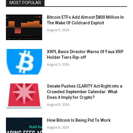
MOST POPULAR
Bitcoin ETFs Add Almost $800 Million In
The Wake Of Coldcard Exploit
August 9, 2026
XRPL Basis Director Warns Of Faux XRP
Holder Tiers Rip-off
August 9, 2026
Senate Pushes CLARITY Act Right into a
Crowded September Calendar: What
Does it Imply for Crypto?
August 8, 2026
How Bitcoin Is Being Put To Work
August 8, 2026