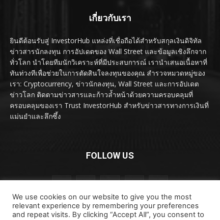
เกี่ยวกับเรา
ยินดีต้อนรับสู่ InvestorHub แหล่งที่เชื่อถือได้สำหรับสกุลเงินดิจิทัล
ข่าวสารนักลงทุน การอัปเดตของ Wall Street และข้อมูลเชิงลึกจาก
ทั่วโลก นำโดยทีมนักวิเคราะห์ที่มีประสบการณ์ เรานำเสนอเนื้อหาที่
ทันท่วงทีเพื่อช่วยในการตัดสินใจลงทุนของคุณ สำรวจหมวดหมู่ของ
เรา: Cryptocurrency, ข่าวนักลงทุน, Wall Street และการอัปเดต
ข่าวโลก ติดตามข่าวสารและก้าวล้ำหน้าด้วยความครอบคลุมที่
ครอบคลุมของเรา Trust InvestorHub สำหรับข่าวสารทางการเงินที่
แม่นยำและลึกซึ้ง
FOLLOW US
We use cookies on our website to give you the most
relevant experience by remembering your preferences
and repeat visits. By clicking “Accept All”, you consent to