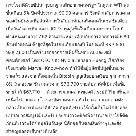
การโจมตีด้วยขีปนาวุธบนฐานทัพอากาศสหรัฐฯ ในคูเวต WTI พุ่ง
ขึ้นเกือบ 5% ปิดที่ประมาณ 90.90 ดอลลาร์ ซึ่งพลิกกลับการลดลง
ของเงินปันผลเพื่อสันติภาพในสัปดาห์ก่อนทั้งหมดในเซสชั่นเดียว
เมื่อวันอังคารที่ผ่านมา JOLTs พุ่งสูงขึ้นในเดือนเมษายน โดยมี
ตำแหน่งงานว่าง 7.62 ล้านตำแหน่ง เทียบกับการคาดการณ์ 6.80
ล้านตำแหน่ง ซึ่งสูงที่สุดในรอบเกือบสองปี ในขณะที่ S&P 500
ทะลุ 7,600 เป็นครั้งแรกจากการเพิ่มขึ้นของ AI และเซมิ
คอนดักเตอร์ โดย CEO ของ Nvidia Jensen Huang เรียกร้อง
เชิงบวกต่อ Marvell Know-how ทำให้ชื่อผู้ผลิตชิปสูงขึ้นอย่าง
รวดเร็ว และจากทั้งหมดนั้น Bitcoin สูญเสียอย่างเงียบ ๆ มากกว่า
8% ในสองเซสชัน ลดลงจาก $73,790 รายสัปดาห์ที่เปิดเพื่อซื้อ
ขายใกล้ $67,710 — ด้วยการผสมผสานของตัวเร่งปฏิกิริยาที่นอก
เหนือไปจากความไวของอัตรามหภาคทั่วไป ความแตกต่างดัง
กล่าวเป็นการพัฒนาที่สำคัญที่สุดที่เฟรมเวิร์กดั้งเดิมไม่ได้จำลอง
แบบอย่างสมบูรณ์ และรับประกันว่าจะต้องพิจารณาอย่างใกล้ชิด
ก่อนที่เราจะได้ข้อมูลในวันพุธ นี่คือจุดยืนของสิ่งต่างๆ และสิ่ง
สำคัญตลอดเส้นทางที่เหลือ