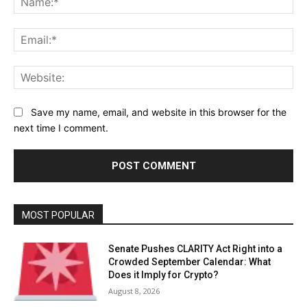
Ema
Web
Save my name, email, and website in this browser for the
next time I comment.
MOST POPULAR
Senate Pushes CLARITY Act Right into a
Crowded September Calendar: What
Does it Imply for Crypto?
August 8, 2026