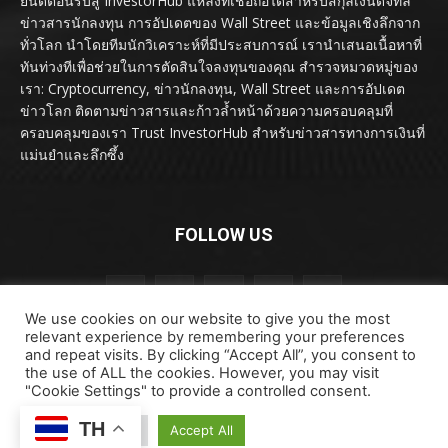
ยินดีต้อนรับสู่ InvestorHub แหล่งที่เชื่อถือได้สำหรับสกุลเงินดิจิทัล
ข่าวสารนักลงทุน การอัปเดตของ Wall Street และข้อมูลเชิงลึกจาก
ทั่วโลก นำโดยทีมนักวิเคราะห์ที่มีประสบการณ์ เรานำเสนอเนื้อหาที่
ทันท่วงทีเพื่อช่วยในการตัดสินใจลงทุนของคุณ สำรวจหมวดหมู่ของ
เรา: Cryptocurrency, ข่าวนักลงทุน, Wall Street และการอัปเดต
ข่าวโลก ติดตามข่าวสารและก้าวล้ำหน้าด้วยความครอบคลุมที่
ครอบคลุมของเรา Trust InvestorHub สำหรับข่าวสารทางการเงินที่
แม่นยำและลึกซึ้ง
FOLLOW US
We use cookies on our website to give you the most
relevant experience by remembering your preferences
and repeat visits. By clicking “Accept All”, you consent to
the use of ALL the cookies. However, you may visit
"Cookie Settings" to provide a controlled consent.
ลิขสิทธิ์ © ลิขสิทธิ์ 2024 investorhub.click สงวนลิขสิทธิ์
TH
Cookie Settings
Accept All
ข้อตกลงและเงื่อนไข
ข้อสงวนสิทธิ์
ติดต่อเรา