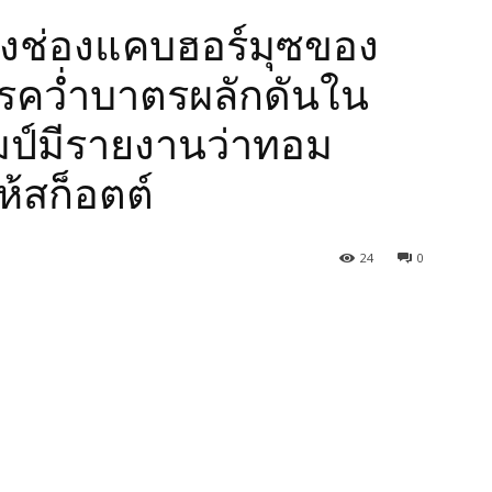
างช่องแคบฮอร์มุซของ
รคว่ำบาตรผลักดันใน
มป์มีรายงานว่าทอม
้สก็อตต์
24
0