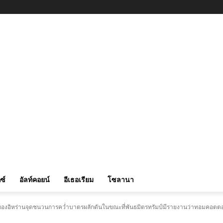
ซ์
อัลท์คอยน์
อีเธอเรียม
โซลานา
ของอิหร่านจุดชนวนการคว่ำบาตรผลักดันในขณะที่พันธมิตรทรัมป์มีรายงานว่าทอมคอตตอน