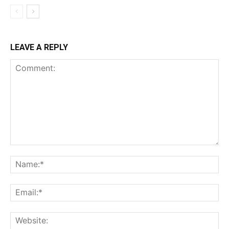
LEAVE A REPLY
Comment:
Na
Ema
Web