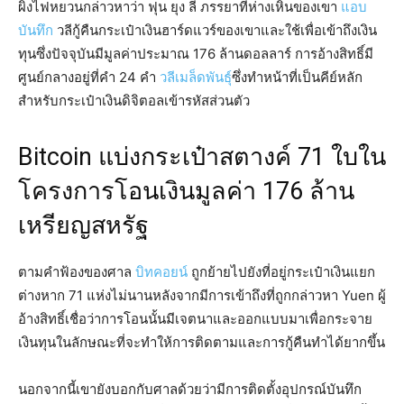
ผิงไฟหยวนกล่าวหาว่า ฟุน ยุง ลี่ ภรรยาที่ห่างเหินของเขา
แอบ
บันทึก
วลีกู้คืนกระเป๋าเงินฮาร์ดแวร์ของเขาและใช้เพื่อเข้าถึงเงิน
ทุนซึ่งปัจจุบันมีมูลค่าประมาณ 176 ล้านดอลลาร์ การอ้างสิทธิ์มี
ศูนย์กลางอยู่ที่คำ 24 คำ
วลีเมล็ดพันธุ์
ซึ่งทำหน้าที่เป็นคีย์หลัก
สำหรับกระเป๋าเงินดิจิตอลเข้ารหัสส่วนตัว
Bitcoin แบ่งกระเป๋าสตางค์ 71 ใบใน
โครงการโอนเงินมูลค่า 176 ล้าน
เหรียญสหรัฐ
ตามคำฟ้องของศาล
บิทคอยน์
ถูกย้ายไปยังที่อยู่กระเป๋าเงินแยก
ต่างหาก 71 แห่งไม่นานหลังจากมีการเข้าถึงที่ถูกกล่าวหา Yuen ผู้
อ้างสิทธิ์เชื่อว่าการโอนนั้นมีเจตนาและออกแบบมาเพื่อกระจาย
เงินทุนในลักษณะที่จะทำให้การติดตามและการกู้คืนทำได้ยากขึ้น
นอกจากนี้เขายังบอกกับศาลด้วยว่ามีการติดตั้งอุปกรณ์บันทึก