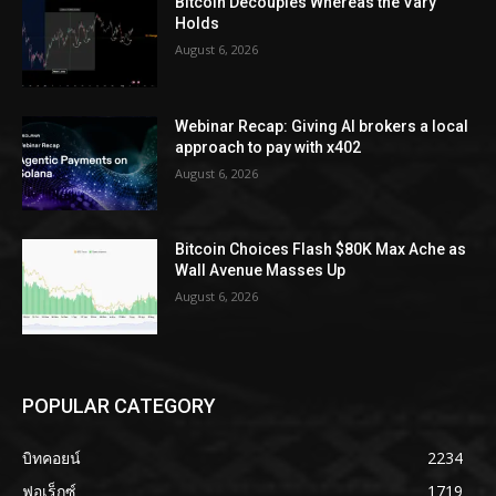
Bitcoin Decouples Whereas the Vary
Holds
August 6, 2026
Webinar Recap: Giving AI brokers a local
approach to pay with x402
August 6, 2026
Bitcoin Choices Flash $80K Max Ache as
Wall Avenue Masses Up
August 6, 2026
POPULAR CATEGORY
บิทคอยน์
2234
ฟอเร็กซ์
1719