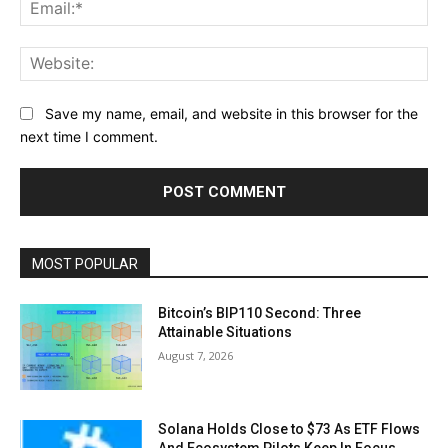
Ema
Web
Save my name, email, and website in this browser for the
next time I comment.
MOST POPULAR
Bitcoin’s BIP110 Second: Three
Attainable Situations
August 7, 2026
Solana Holds Close to $73 As ETF Flows
And Ecosystem Pilots Keep In Focus