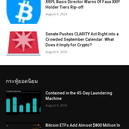
XRPL Basis Director Warns Of Faux XRP
Holder Tiers Rip-off
August 9, 2026
Senate Pushes CLARITY Act Right into a
Crowded September Calendar: What
Does it Imply for Crypto?
August 8, 2026
กระทู้ยอดนิยม
Contained in the 45-Day Laundering
Machine
August 9, 2026
Bitcoin ETFs Add Almost $800 Million In