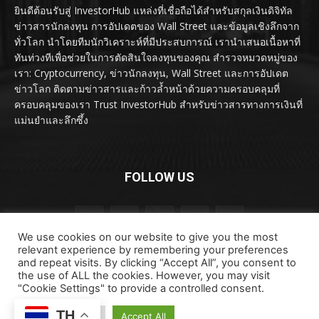
ยินดีต้อนรับสู่ InvestorHub แหล่งที่เชื่อถือได้สำหรับสกุลเงินดิจิทัล
ข่าวสารนักลงทุน การอัปเดตของ Wall Street และข้อมูลเชิงลึกจาก
ทั่วโลก นำโดยทีมนักวิเคราะห์ที่มีประสบการณ์ เรานำเสนอเนื้อหาที่
ทันท่วงทีเพื่อช่วยในการตัดสินใจลงทุนของคุณ สำรวจหมวดหมู่ของ
เรา: Cryptocurrency, ข่าวนักลงทุน, Wall Street และการอัปเดต
ข่าวโลก ติดตามข่าวสารและก้าวล้ำหน้าด้วยความครอบคลุมที่
ครอบคลุมของเรา Trust InvestorHub สำหรับข่าวสารทางการเงินที่
แม่นยำและลึกซึ้ง
FOLLOW US
We use cookies on our website to give you the most
relevant experience by remembering your preferences
and repeat visits. By clicking “Accept All”, you consent to
the use of ALL the cookies. However, you may visit
"Cookie Settings" to provide a controlled consent.
ลิขสิทธิ์ © ลิขสิทธิ์ 2024 investorhub.click สงวนลิขสิทธิ์
TH
ข้อตกลงและเงื่อนไข
ข้อสงวนสิทธิ์
ติดต่อเรา
Cookie Settings
Accept All