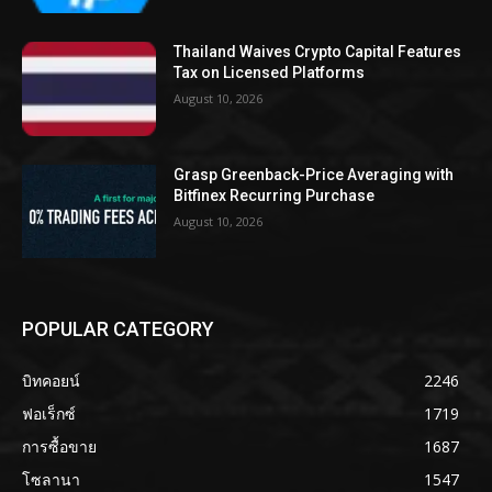
Thailand Waives Crypto Capital Features
Tax on Licensed Platforms
August 10, 2026
Grasp Greenback-Price Averaging with
Bitfinex Recurring Purchase
August 10, 2026
POPULAR CATEGORY
บิทคอยน์
2246
ฟอเร็กซ์
1719
การซื้อขาย
1687
โซลานา
1547