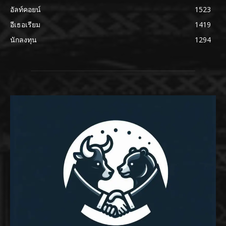
อัลท์คอยน์
1523
อีเธอเรียม
1419
นักลงทุน
1294