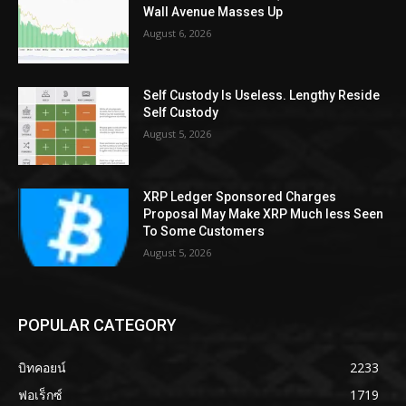
Wall Avenue Masses Up
August 6, 2026
Self Custody Is Useless. Lengthy Reside
Self Custody
August 5, 2026
XRP Ledger Sponsored Charges
Proposal May Make XRP Much less Seen
To Some Customers
August 5, 2026
POPULAR CATEGORY
บิทคอยน์
2233
ฟอเร็กซ์
1719