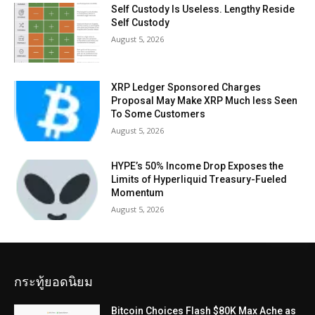
Self Custody Is Useless. Lengthy Reside
Self Custody
August 5, 2026
XRP Ledger Sponsored Charges
Proposal May Make XRP Much less Seen
To Some Customers
August 5, 2026
HYPE’s 50% Income Drop Exposes the
Limits of Hyperliquid Treasury-Fueled
Momentum
August 5, 2026
กระทู้ยอดนิยม
Bitcoin Choices Flash $80K Max Ache as