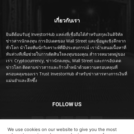
เกี่ยวกับเรา
ยินดีต้อนรับสู่ InvestorHub แหล่งที่เชื่อถือได้สำหรับสกุลเงินดิจิทัล
ข่าวสารนักลงทุน การอัปเดตของ Wall Street และข้อมูลเชิงลึกจาก
ทั่วโลก นำโดยทีมนักวิเคราะห์ที่มีประสบการณ์ เรานำเสนอเนื้อหาที่
ทันท่วงทีเพื่อช่วยในการตัดสินใจลงทุนของคุณ สำรวจหมวดหมู่ของ
เรา: Cryptocurrency, ข่าวนักลงทุน, Wall Street และการอัปเดต
ข่าวโลก ติดตามข่าวสารและก้าวล้ำหน้าด้วยความครอบคลุมที่
ครอบคลุมของเรา Trust InvestorHub สำหรับข่าวสารทางการเงินที่
แม่นยำและลึกซึ้ง
FOLLOW US
We use cookies on our website to give you the most