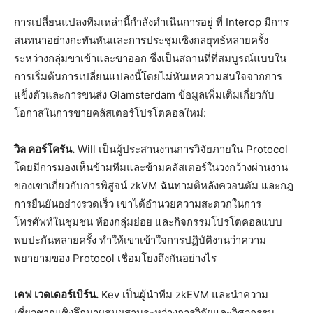
การเปลี่ยนแปลงทีมเหล่านี้กำลังดำเนินการอยู่ ที่ Interop มีการ
สนทนาอย่างกะทันหันและการประชุมเชิงกลยุทธ์หลายครั้ง
ระหว่างกลุ่มขาเข้าและขาออก ซึ่งเป็นสถานที่ที่สมบูรณ์แบบใน
การเริ่มต้นการเปลี่ยนแปลงนี้โดยไม่หันเหความสนใจจากการ
แข็งตัวและการขนส่ง Glamsterdam ข้อมูลเพิ่มเติมเกี่ยวกับ
โอกาสในการขายคลัสเตอร์โปรโตคอลใหม่:
วิล คอร์โครัน.
Will เป็นผู้ประสานงานการวิจัยภายใน Protocol
โดยมีการมองเห็นข้ามทีมและข้ามคลัสเตอร์ในวงกว้างผ่านงาน
ของเขาเกี่ยวกับการพิสูจน์ zkVM ฉันทามติหลังควอนตัม และกฎ
การยืนยันอย่างรวดเร็ว เขาได้อำนวยความสะดวกในการ
โทรศัพท์ในชุมชน ห้องกลุ่มย่อย และกิจกรรมโปรโตคอลแบบ
พบปะกันหลายครั้ง ทำให้เขาเข้าใจการปฏิบัติงานว่าความ
พยายามของ Protocol เชื่อมโยงถึงกันอย่างไร
เคฟ เวดเดอร์เบิร์น.
Kev เป็นผู้นำทีม zkEVM และนำความ
เชี่ยวชาญเชิงลึกมาผสมผสานระหว่างการวิจัยและวิศวกรรม