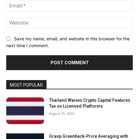
Ema
Web
Save my name, email, and website in this browser for the
next time I comment.
MOST POPULAR
Thailand Waives Crypto Capital Features
Tax on Licensed Platforms
August 10, 2026
Grasp Greenback-Price Averaging with