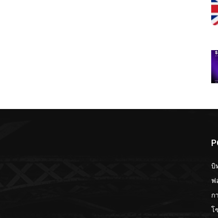
P
บิ
ฟอ
กา
โ