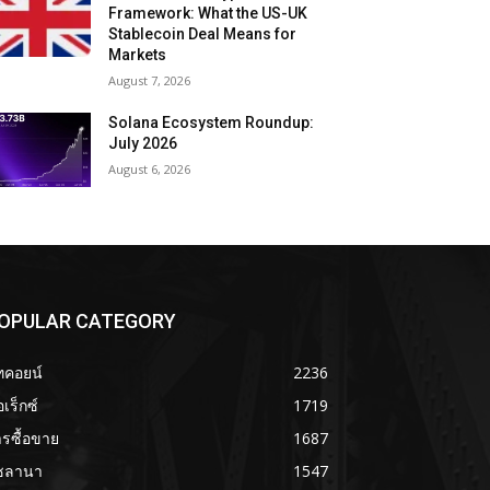
Framework: What the US-UK
Stablecoin Deal Means for
Markets
August 7, 2026
Solana Ecosystem Roundup:
July 2026
August 6, 2026
OPULAR CATEGORY
ทคอยน์
2236
เร็กซ์
1719
รซื้อขาย
1687
ซลานา
1547