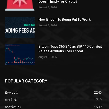
Does it Imply for Crypto?
August 8, 2026
How Bitcoin Is Being Put To Work
August 8, 2026
Bitcoin Tops $65,340 as BIP 110 Combat
Raises Arduous Fork Threat
August 8, 2026
POPULAR CATEGORY
บิทคอยน์
2240
ฟอเร็กซ์
1719
การซื้อขาย
1687