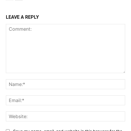
LEAVE A REPLY
Comment:
Na
Ema
Web