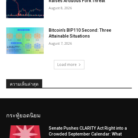
Raises Arduous Fork Threat
August 8, 2026
Bitcoin’s BIP110 Second: Three
Attainable Situations
August 7, 2026
Load more
ความเห็นล่าสุด
กระทู้ยอดนิยม
Senate Pushes CLARITY Act Right into a
Crowded September Calendar: What