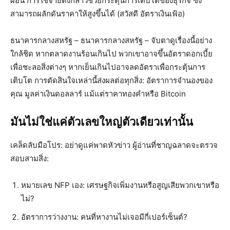
ผ่อน การใช้จ่ายดังกล่าวช่วยกระตุ้นการเติบโตของธุรกิจ ซึ่ง
สามารถผลักดันราคาให้สูงขึ้นได้ (สวัสดี อัตราเงินเฟ้อ)
ธนาคารกลางสหรัฐ – ธนาคารกลางสหรัฐ – จับตาดูเรื่องนี้อย่าง
ใกล้ชิด หากตลาดงานร้อนเกินไป พวกเขาอาจขึ้นอัตราดอกเบี้ย
เพื่อชะลอสิ่งต่างๆ หากเย็นเกินไปอาจลดอัตราเพื่อกระตุ้นการ
เติบโต การตัดสินใจเหล่านี้ส่งผลต่อทุกสิ่ง: อัตราการจำนองของ
คุณ มูลค่าเงินดอลลาร์ แม้แต่ราคาทองคำหรือ Bitcoin
มันไม่ใช่แค่ตัวเลขใหญ่ตัวเดียวเท่านั้น
เคล็ดลับมือโปร: อย่าดูแค่พาดหัวข่าว ผู้อ่านที่ชาญฉลาดจะตรวจ
สอบสามสิ่ง:
หมายเลข NFP เอง: เศรษฐกิจเพิ่มงานหรือสูญเสียพวกเขาหรือ
ไม่?
อัตราการว่างงาน
: คนที่หางานไม่เจอมีกี่เปอร์เซ็นต์?