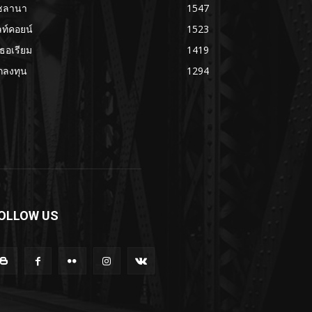
ซลานา
1547
ลท์คอยน์
1523
เธอเรียม
1419
กลงทุน
1294
OLLOW US