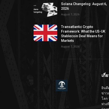
Solana Changelog: August 6,
2026
August 7, 2026
Transatlantic Crypto
Framework: What the US-UK
Stablecoin Deal Means for
Markets
August 7, 2026
เกี่
ยินดี
ข่าว
โลก 
ท่วง