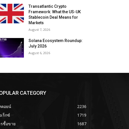
Transatlantic Crypto
Framework: What the US-UK
Stablecoin Deal Means for
Markets
August 7, 2026
Solana Ecosystem Roundup:
July 2026
August 6, 2026
OPULAR CATEGORY
ทคอยน์
2236
เร็กซ์
1719
รซื้อขาย
1687