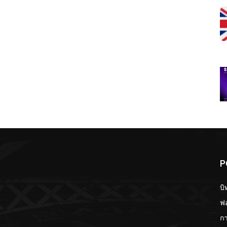
P
บิ
ฟอ
กา