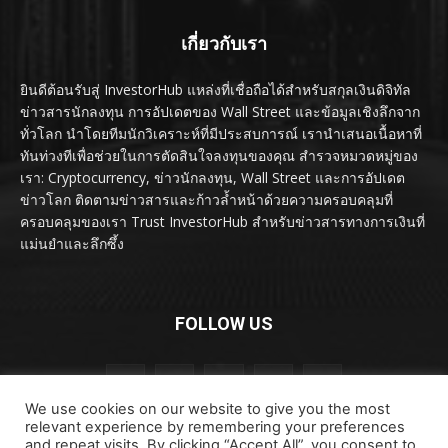
เกี่ยวกับเรา
ยินดีต้อนรับสู่ InvestorHub แหล่งที่เชื่อถือได้สำหรับสกุลเงินดิจิทัล
ข่าวสารนักลงทุน การอัปเดตของ Wall Street และข้อมูลเชิงลึกจาก
ทั่วโลก นำโดยทีมนักวิเคราะห์ที่มีประสบการณ์ เรานำเสนอเนื้อหาที่
ทันท่วงทีเพื่อช่วยในการตัดสินใจลงทุนของคุณ สำรวจหมวดหมู่ของ
เรา: Cryptocurrency, ข่าวนักลงทุน, Wall Street และการอัปเดต
ข่าวโลก ติดตามข่าวสารและก้าวล้ำหน้าด้วยความครอบคลุมที่
ครอบคลุมของเรา Trust InvestorHub สำหรับข่าวสารทางการเงินที่
แม่นยำและลึกซึ้ง
FOLLOW US
We use cookies on our website to give you the most
relevant experience by remembering your preferences
and repeat visits. By clicking “Accept All”, you consent to