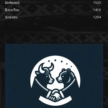
อัลท์คอยน์
1523
อีเธอเรียม
1419
นักลงทุน
1294