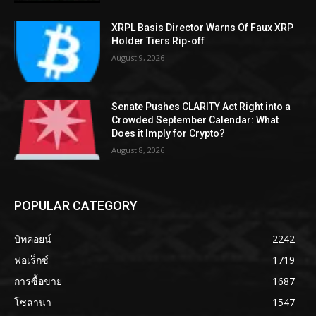
XRPL Basis Director Warns Of Faux XRP
Holder Tiers Rip-off
August 9, 2026
Senate Pushes CLARITY Act Right into a
Crowded September Calendar: What
Does it Imply for Crypto?
August 8, 2026
POPULAR CATEGORY
บิทคอยน์
2242
ฟอเร็กซ์
1719
การซื้อขาย
1687
โซลานา
1547