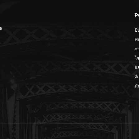
P
e
บิ
ฟอ
กา
โ
อั
อี
นั