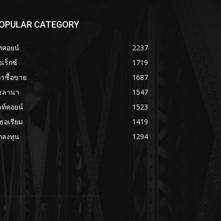
OPULAR CATEGORY
ทคอยน์
2237
เร็กซ์
1719
รซื้อขาย
1687
ซลานา
1547
ลท์คอยน์
1523
เธอเรียม
1419
กลงทุน
1294