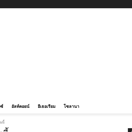
ซ์
อัลท์คอยน์
อีเธอเรียม
โซลานา
นี้