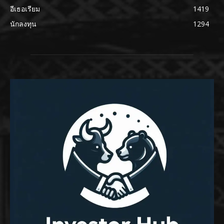
อีเธอเรียม
1419
นักลงทุน
1294