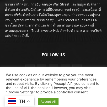
ข่าวสารนักลงทุน การอัปเดตของ Wall Street และข้อมูลเชิงลึกจาก
ทั่วโลก นำโดยทีมนักวิเคราะห์ที่มีประสบการณ์ เรานำเสนอเนื้อหาที่
ทันท่วงทีเพื่อช่วยในการตัดสินใจลงทุนของคุณ สำรวจหมวดหมู่ของ
เรา: Cryptocurrency, ข่าวนักลงทุน, Wall Street และการอัปเดต
ข่าวโลก ติดตามข่าวสารและก้าวล้ำหน้าด้วยความครอบคลุมที่
ครอบคลุมของเรา Trust InvestorHub สำหรับข่าวสารทางการเงินที่
แม่นยำและลึกซึ้ง
FOLLOW US
We use cookies on our website to give you the most
relevant experience by remembering your preferences
and repeat visits. By clicking “Accept All”, you consent to
the use of ALL the cookies. However, you may visit
"Cookie Settings" to provide a controlled consent.
ลิขสิทธิ์ © ลิขสิทธิ์ 2024 investorhub.click สงวนลิขสิทธิ์
TH
ข้อตกลงและเงื่อนไข
ข้อสงวนสิทธิ์
ติดต่อเรา
Cookie Settings
Accept All
นโยบายความเป็นส่วนตัว
เกี่ยวกับเรา