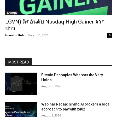
นักลงทุน
LGVN) ติดอันดับ Nasdaq High Gainer จาก
ข่าว
InvestorHub
-
March 11, 2026
0
MOST READ
Bitcoin Decouples Whereas the Vary
Holds
August 6, 2026
Webinar Recap: Giving AI brokers a local
approach to pay with x402
August 6, 2026