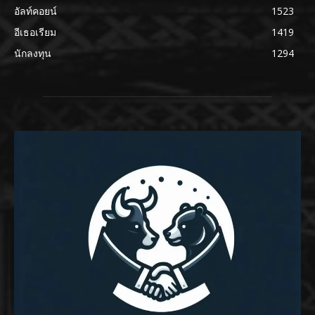
อัลท์คอยน์
1523
อีเธอเรียม
1419
นักลงทุน
1294