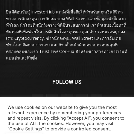
ยินดีต้อนรับสู่ InvestorHub แหล่งที่เชื่อถือได้สำหรับสกุลเงินดิจิทัล
ข่าวสารนักลงทุน การอัปเดตของ Wall Street และข้อมูลเชิงลึกจาก
ทั่วโลก นำโดยทีมนักวิเคราะห์ที่มีประสบการณ์ เรานำเสนอเนื้อหาที่
ทันท่วงทีเพื่อช่วยในการตัดสินใจลงทุนของคุณ สำรวจหมวดหมู่ของ
เรา: Cryptocurrency, ข่าวนักลงทุน, Wall Street และการอัปเดต
ข่าวโลก ติดตามข่าวสารและก้าวล้ำหน้าด้วยความครอบคลุมที่
ครอบคลุมของเรา Trust InvestorHub สำหรับข่าวสารทางการเงินที่
แม่นยำและลึกซึ้ง
FOLLOW US
We use cookies on our website to give you the most
relevant experience by remembering your preferences
and repeat visits. By clicking “Accept All”, you consent to
the use of ALL the cookies. However, you may visit
"Cookie Settings" to provide a controlled consent.
ลิขสิทธิ์ © ลิขสิทธิ์ 2024 investorhub.click สงวนลิขสิทธิ์