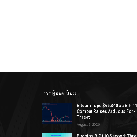
กระทู้ยอดนิยม
Bitcoin Tops $65,340 as BIP 1
Combat Raises Arduous Fork
Threat
August 8, 2026
Bitcoin’s BIP110 Second: Thre