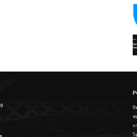
P
10
บิ
ฟอ
กา
โ
e