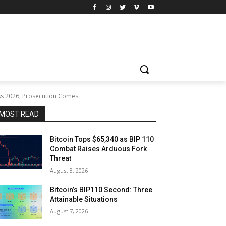
ss 2026, Prosecution Comes
MOST READ
Bitcoin Tops $65,340 as BIP 110
Combat Raises Arduous Fork
Threat
August 8, 2026
Bitcoin’s BIP110 Second: Three
Attainable Situations
August 7, 2026