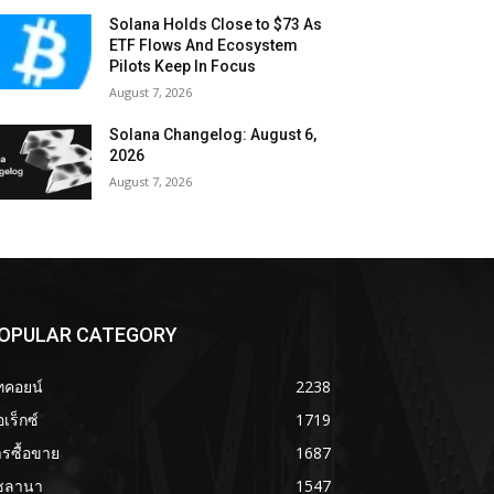
Solana Holds Close to $73 As
ETF Flows And Ecosystem
Pilots Keep In Focus
August 7, 2026
Solana Changelog: August 6,
2026
August 7, 2026
OPULAR CATEGORY
ทคอยน์
2238
เร็กซ์
1719
รซื้อขาย
1687
ซลานา
1547