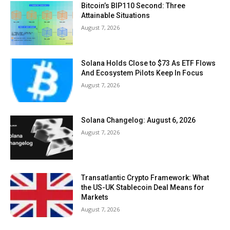
Bitcoin’s BIP110 Second: Three
Attainable Situations
August 7, 2026
Solana Holds Close to $73 As ETF Flows
And Ecosystem Pilots Keep In Focus
August 7, 2026
Solana Changelog: August 6, 2026
August 7, 2026
Transatlantic Crypto Framework: What
the US-UK Stablecoin Deal Means for
Markets
August 7, 2026