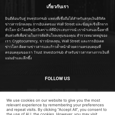
เกี่ยวกับเรา
ยินดีต้อนรับสู่ InvestorHub แหล่งที่เชื่อถือได้สำหรับสกุลเงินดิจิทัล
ข่าวสารนักลงทุน การอัปเดตของ Wall Street และข้อมูลเชิงลึกจาก
ทั่วโลก นำโดยทีมนักวิเคราะห์ที่มีประสบการณ์ เรานำเสนอเนื้อหาที่
ทันท่วงทีเพื่อช่วยในการตัดสินใจลงทุนของคุณ สำรวจหมวดหมู่ของ
เรา: Cryptocurrency, ข่าวนักลงทุน, Wall Street และการอัปเดต
ข่าวโลก ติดตามข่าวสารและก้าวล้ำหน้าด้วยความครอบคลุมที่
ครอบคลุมของเรา Trust InvestorHub สำหรับข่าวสารทางการเงินที่
แม่นยำและลึกซึ้ง
FOLLOW US
We use cookies on our website to give you the most
relevant experience by remembering your preferences
and repeat visits. By clicking “Accept All”, you consent to
the use of ALL the cookies. However, you may visit